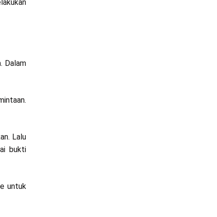
elakukan
n. Dalam
mintaan.
an. Lalu
ai bukti
re untuk