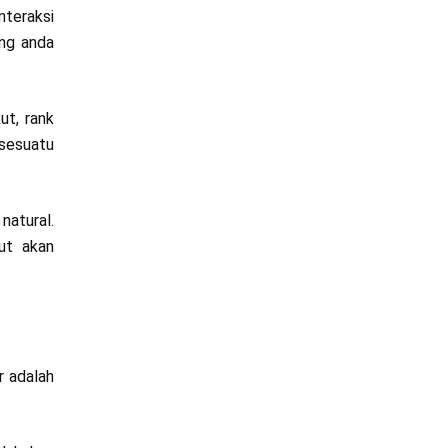
nteraksi
ang anda
ut, rank
 sesuatu
natural.
ut akan
r adalah