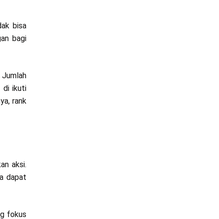
dak bisa
gan bagi
. Jumlah
di ikuti
ya, rank
an aksi.
ka dapat
ng fokus