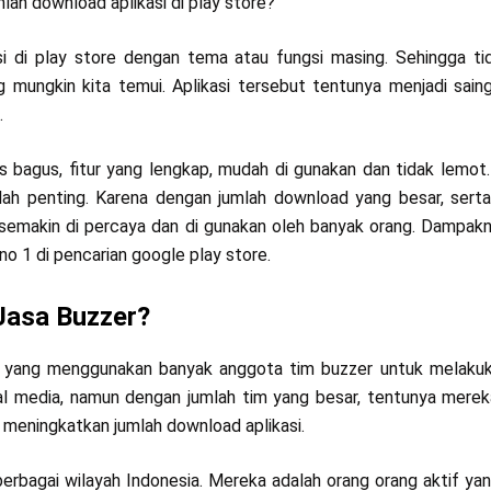
lah download aplikasi di play store?
si di play store dengan tema atau fungsi masing. Sehingga ti
ng mungkin kita temui. Aplikasi tersebut tentunya menjadi sain
.
us bagus, fitur yang lengkap, mudah di gunakan dan tidak lemot
tlah penting. Karena dengan jumlah download yang besar, serta 
n semakin di percaya dan di gunakan oleh banyak orang. Dampakn
no 1 di pencarian google play store.
asa Buzzer?
l yang menggunakan banyak anggota tim buzzer untuk melakuk
l media, namun dengan jumlah tim yang besar, tentunya mere
eningkatkan jumlah download aplikasi.
berbagai wilayah Indonesia. Mereka adalah orang orang aktif ya