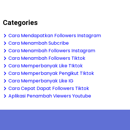
Categories
Cara Mendapatkan Followers Instagram
Cara Menambah Subcribe
Cara Menambah Followers Instagram
Cara Menambah Followers Tiktok
Cara Memperbanyak Like TIktok
Cara Memperbanyak Pengikut TIktok
Cara Memperbanyak Like IG
Cara Cepat Dapat Followers Tiktok
Aplikasi Penambah Viewers Youtube