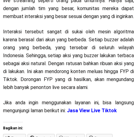
live streaming seperti orang pada umumnya. Hanya saja,
dengan jumlah tim yang besar, komunitas mereka dapat
membuat interaksi yang besar sesuai dengan yang di inginkan.
Interaksi tersebut sangat di sukai oleh mesin algoritma
karena berasal dari akun yang berbeda. Setiap buzzer adalah
orang yang berbeda, yang tersebar di seluruh wilayah
Indonesia. Sehingga, setiap aksi yang buzzer lakukan terbaca
sebagai aksi natural. Dengan ratusan bahkan ribuan aksi yang
di lakukan. Ini akan mendorong konten meluas hingga FYP di
Tiktok. Dorongan FYP yang di hasilkan, akan mengundang
lebih banyak penonton live secara alami.
Jika anda ingin menggunakan layanan ini, bisa langsung
mengunjungi laman berikut ini:
Jasa View Live Tiktok
Bagikan ini: