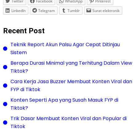
Twitter
Facebook
WhatsApp
Pinterest
LinkedIn
Telegram
Tumblr
Surat elektronik
Recent Post
Teknik Report Akun Palsu Agar Cepat Ditinjau
Sistem
Berapa Durasi Minimal yang Terhitung Dalam View
Tiktok?
Cara Kerja Jasa Buzzer Membuat Konten Viral dan
FYP di Tiktok
Konten Seperti Apa yang Susah Masuk FYP di
Tiktok?
Trik Dasar Membuat Konten Viral dan Popular di
Tiktok