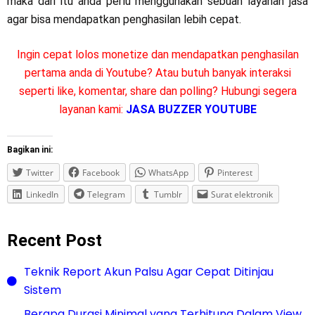
maka dari itu anda perlu menggunakan sebuah layanan jasa
agar bisa mendapatkan penghasilan lebih cepat.
Ingin cepat lolos monetize dan mendapatkan penghasilan
pertama anda di Youtube? Atau butuh banyak interaksi
seperti like, komentar, share dan polling? Hubungi segera
layanan kami:
JASA BUZZER YOUTUBE
Bagikan ini:
Twitter
Facebook
WhatsApp
Pinterest
LinkedIn
Telegram
Tumblr
Surat elektronik
Recent Post
Teknik Report Akun Palsu Agar Cepat Ditinjau
Sistem
Berapa Durasi Minimal yang Terhitung Dalam View