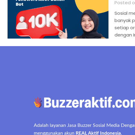
Posted on
Sosial m
banyak p
setiap or
dengan I
Adalah layanan Jasa Buzzer Sosial Media Denga
menggunakan akun
REAL Aktif Indonesia
.