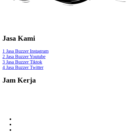
Adalah layanan Jasa Buzzer Sosial Media Dengan menggunakan
akun
REAL Aktif Indonesia
.
Jasa Kami
1 Jasa Buzzer Instagram
2 Jasa Buzzer Youtube
3 Jasa Buzzer Tiktok
4 Jasa Buzzer Twitter
Jam Kerja
Senin – Sabtu 10.00 –
22.00
Minggu Tutup