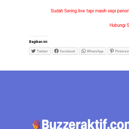
Sudah Sering live tapi masih sepi pen
Hubungi 
Bagikan ini:
Twitter
Facebook
WhatsApp
Pinteres