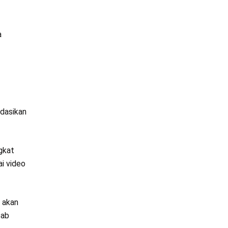
a
ndasikan
gkat
ai video
a akan
bab