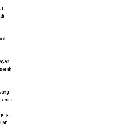
ut
di
bot.
layah
daerah
 yang
besar.
 juga
auan