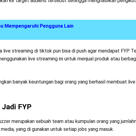
ikan ke target audiens tersebut sehingga menghasilkan pengikut
pu Mempengaruhi Pengguna Lain
ra live streaming di tiktok pun bisa di push agar mendapat FYP. T
menggunakan live streaming ini untuk menjual produk atau berbaga
ngkan banyak keuntungan bagi orang yang berhasil membuat liv
 Jadi FYP
buzzer merupakan sebuah team atau kumpulan orang yang jumlah
 media, yang di gunakan untuk setiap jobs yang masuk.