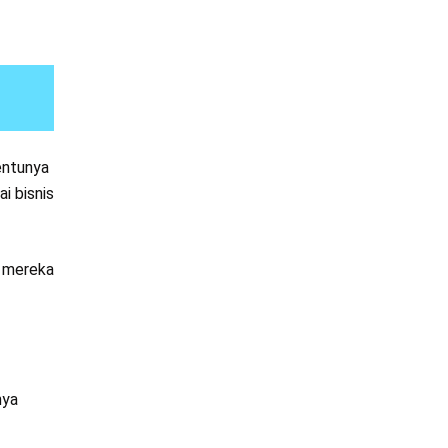
entunya
i bisnis
e mereka
nya