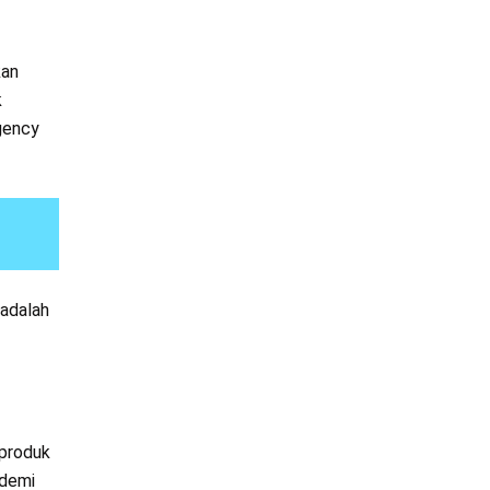
kan
k
gency
 adalah
 produk
 demi