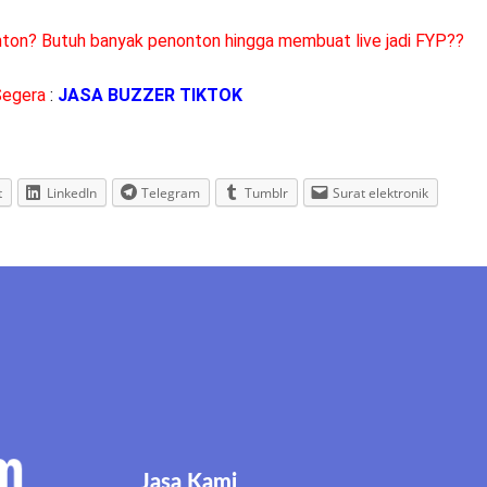
onton? Butuh banyak penonton hingga membuat live jadi FYP??
Segera
:
JASA BUZZER TIKTOK
t
LinkedIn
Telegram
Tumblr
Surat elektronik
Jasa Kami