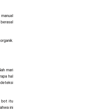
a manual
 berasal
organik.
Nah mari
rapa hal
ndeteksi
 bot itu
ahwa ini