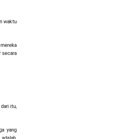
ri waktu
, mereka
r secara
ari itu,
rga yang
 adalah,