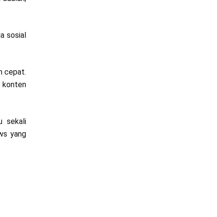
a sosial
n cepat.
g konten
 sekali
ews yang