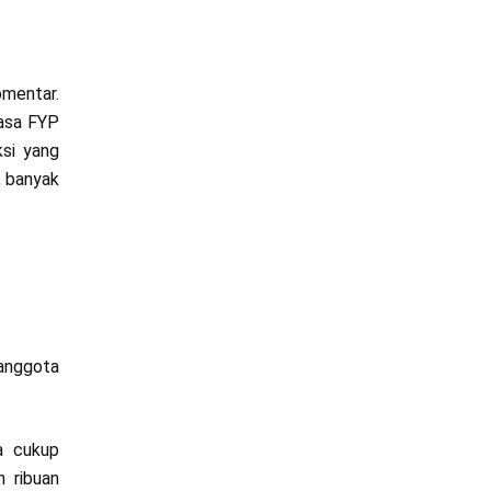
omentar.
Jasa FYP
ksi yang
, banyak
 anggota
a cukup
n ribuan