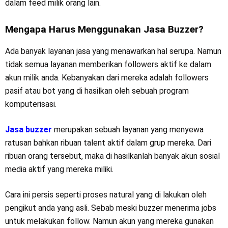
dalam feed milik orang lain.
Mengapa Harus Menggunakan Jasa Buzzer?
Ada banyak layanan jasa yang menawarkan hal serupa. Namun
tidak semua layanan memberikan followers aktif ke dalam
akun milik anda. Kebanyakan dari mereka adalah followers
pasif atau bot yang di hasilkan oleh sebuah program
komputerisasi.
Jasa buzzer
merupakan sebuah layanan yang menyewa
ratusan bahkan ribuan talent aktif dalam grup mereka. Dari
ribuan orang tersebut, maka di hasilkanlah banyak akun sosial
media aktif yang mereka miliki.
Cara ini persis seperti proses natural yang di lakukan oleh
pengikut anda yang asli. Sebab meski buzzer menerima jobs
untuk melakukan follow. Namun akun yang mereka gunakan