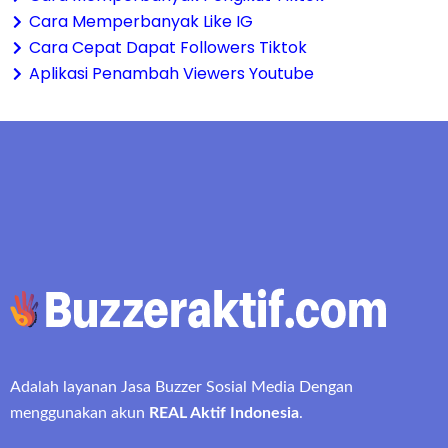
Cara Memperbanyak Like IG
Cara Cepat Dapat Followers Tiktok
Aplikasi Penambah Viewers Youtube
Adalah layanan Jasa Buzzer Sosial Media Dengan
menggunakan akun
REAL Aktif Indonesia
.