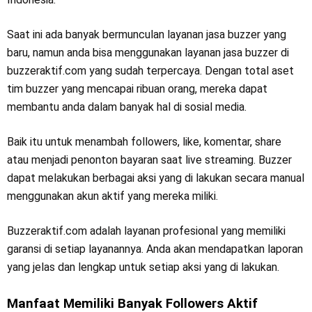
Saat ini ada banyak bermunculan layanan jasa buzzer yang
baru, namun anda bisa menggunakan layanan jasa buzzer di
buzzeraktif.com yang sudah terpercaya. Dengan total aset
tim buzzer yang mencapai ribuan orang, mereka dapat
membantu anda dalam banyak hal di sosial media.
Baik itu untuk menambah followers, like, komentar, share
atau menjadi penonton bayaran saat live streaming. Buzzer
dapat melakukan berbagai aksi yang di lakukan secara manual
menggunakan akun aktif yang mereka miliki.
Buzzeraktif.com adalah layanan profesional yang memiliki
garansi di setiap layanannya. Anda akan mendapatkan laporan
yang jelas dan lengkap untuk setiap aksi yang di lakukan.
Manfaat Memiliki Banyak Followers Aktif