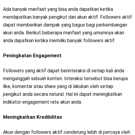
Ada banyak manfaat yang bisa anda dapatkan ketika
mendapatkan banyak pengikut dari akun aktif. Followers aktif
dapat memberikan dampak yang bagus bagi perkembangan
akun anda. Berikut beberapa manfaat yang umumnya akan
anda dapatkan ketika memiliki banyak followers aktif.
Peningkatan Engagement
Followers yang aktif dapat berinteraksi di setiap kali anda
mengunggah sebuah konten. Interaksi tersebut bisa berupa
like, komentar atau share yang di lakukan oleh setiap
pengikut anda secara natural. Hal ini dapat meningkatkan
indikator engagement rate akun anda.
Meningkatkan Kredibilitas
Akun dengan followers aktif cenderung lebih di percaya oleh