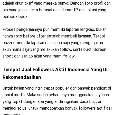
adalah akun aktif yang mereka punya. Dengan foto profil dan
bio yang jelas, serta berasal dari alamat IP dan lokasi yang
berbeda beda.
Proses pengerjaannya pun memiliki laporan lengkap, bukan
hanya foto before after setelah membeli layanan. Tetapi
buzzer memiliki laporan dari siapa saja yang mengerjakan,
akun mana saja yang melakukan follow, serta bukti Screen
shoot dari setiap akun yang mem-follow.
Tempat Jual Followers Aktif Indonesia Yang Di
Rekomendasikan
Untuk kalian yang ingin cepat populer dan banyak pengikut di
sosial media. Maka sudah seharusnya menggunakan layanan
yang tepat dengan apa yang anda inginkan. Jasa buzzer
menjadi solusi untuk mendapatkan banyak followers aktif asli
Indonesia.