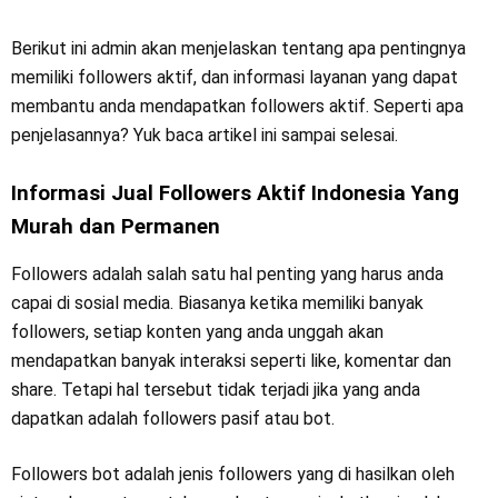
Berikut ini admin akan menjelaskan tentang apa pentingnya
memiliki followers aktif, dan informasi layanan yang dapat
membantu anda mendapatkan followers aktif. Seperti apa
penjelasannya? Yuk baca artikel ini sampai selesai.
Informasi Jual Followers Aktif Indonesia Yang
Murah dan Permanen
Followers adalah salah satu hal penting yang harus anda
capai di sosial media. Biasanya ketika memiliki banyak
followers, setiap konten yang anda unggah akan
mendapatkan banyak interaksi seperti like, komentar dan
share. Tetapi hal tersebut tidak terjadi jika yang anda
dapatkan adalah followers pasif atau bot.
Followers bot adalah jenis followers yang di hasilkan oleh