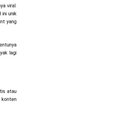
a viral.
ini unik
int yang
tentunya
yak lagi
tis atau
g konten