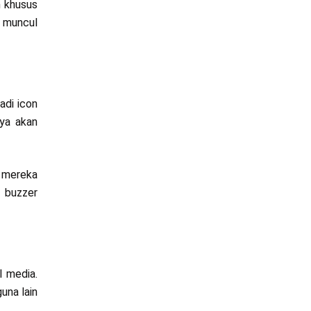
n khusus
g muncul
adi icon
nya akan
t mereka
a buzzer
l media.
una lain