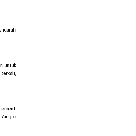
engaruhi
an untuk
terkait,
gement.
 Yang di