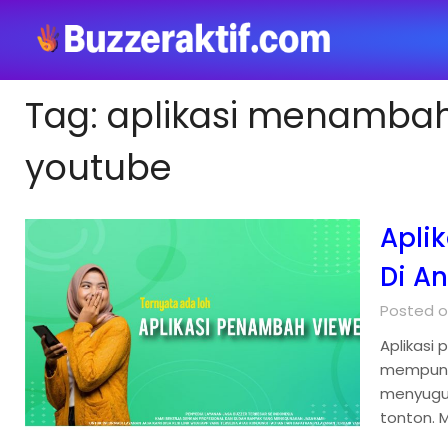
Tag:
aplikasi menambah
youtube
Apli
Di A
Posted o
Aplikasi 
mempunya
menyuguh
tonton. 