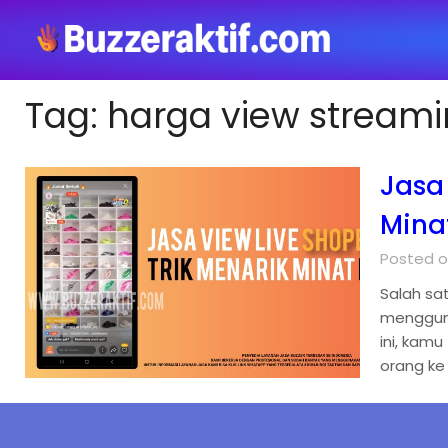
Tag:
harga view stream
Jasa
Mina
Posted o
Salah sa
mengguna
ini, kam
orang ke