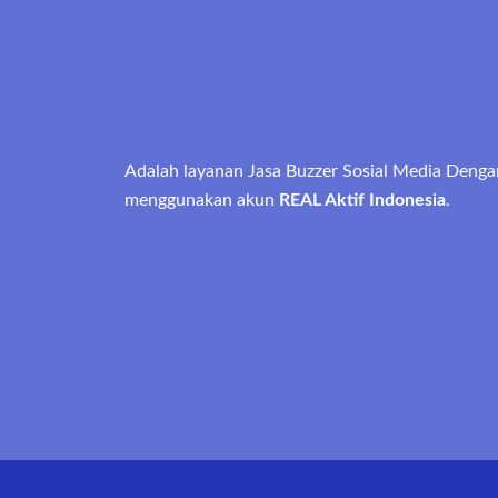
Adalah layanan Jasa Buzzer Sosial Media Denga
menggunakan akun
REAL Aktif Indonesia
.