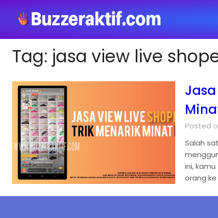
Tag:
jasa view live shop
Jasa
Mina
Posted o
Salah sa
mengguna
ini, kam
orang ke