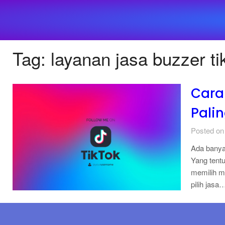
Tag:
layanan jasa buzzer ti
Cara 
Pali
Posted on
Ada banya
Yang tent
memilih ma
pilih jasa