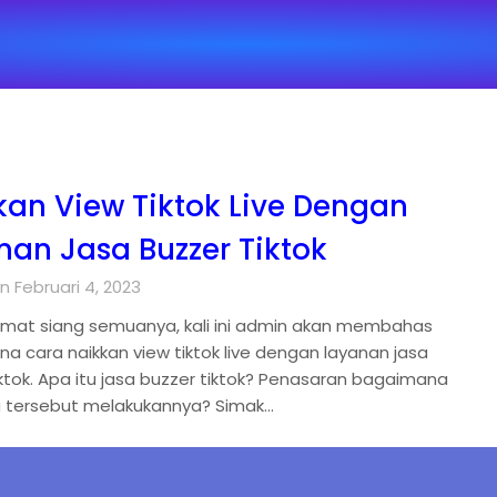
kan View Tiktok Live Dengan
nan Jasa Buzzer Tiktok
 Februari 4, 2023
amat siang semuanya, kali ini admin akan membahas
a cara naikkan view tiktok live dengan layanan jasa
iktok. Apa itu jasa buzzer tiktok? Penasaran bagaimana
a tersebut melakukannya? Simak…