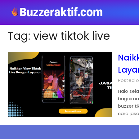
Tag:
view tiktok live
Naik
Laya
Posted on
Halo sel
bagaiman
buzzer t
cara jas