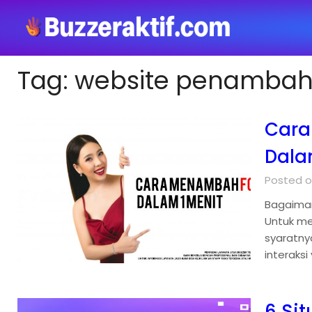
Tag:
website penambah f
Cara
Dala
Posted o
Bagaiman
Untuk men
syaratny
interaksi
6 Si