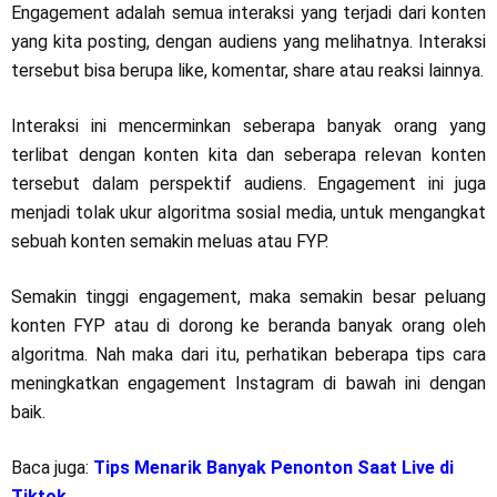
Engagement adalah semua interaksi yang terjadi dari konten
yang kita posting, dengan audiens yang melihatnya. Interaksi
tersebut bisa berupa like, komentar, share atau reaksi lainnya.
Interaksi ini mencerminkan seberapa banyak orang yang
terlibat dengan konten kita dan seberapa relevan konten
tersebut dalam perspektif audiens. Engagement ini juga
menjadi tolak ukur algoritma sosial media, untuk mengangkat
sebuah konten semakin meluas atau FYP.
Semakin tinggi engagement, maka semakin besar peluang
konten FYP atau di dorong ke beranda banyak orang oleh
algoritma. Nah maka dari itu, perhatikan beberapa tips cara
meningkatkan engagement Instagram di bawah ini dengan
baik.
Baca juga:
Tips Menarik Banyak Penonton Saat Live di
Tiktok