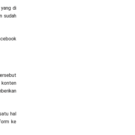
 yang di
un sudah
Facebook
tersebut
h konten
mberikan
satu hal
tform ke