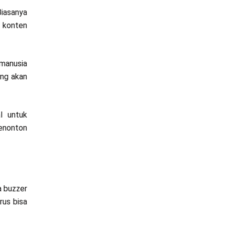
Biasanya
i konten
 manusia
ang akan
l untuk
penonton
a buzzer
rus bisa