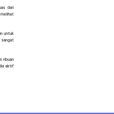
as dari
 melihat
in untuk
 sangat
n ribuan
ia aktif