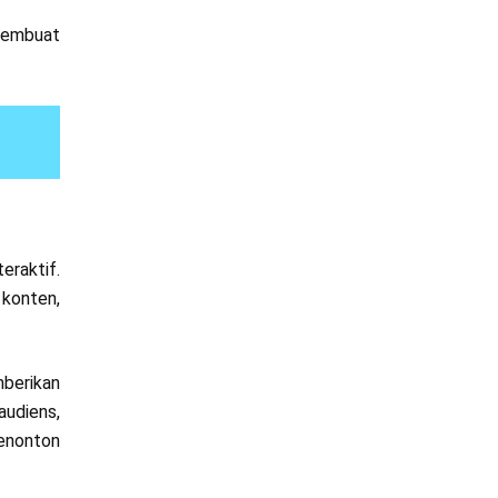
 membuat
eraktif.
 konten,
mberikan
audiens,
penonton