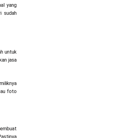
hal yang
ri sudah
ah untuk
kan jasa
miliknya
tau foto
 membuat
Pastinya