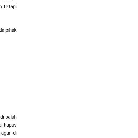
n tetapi
da pihak
di salah
di hapus
agar di