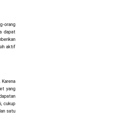
ng-orang
ya dapat
mberikan
ih aktif
. Karena
ket yang
ndapatan
i, cukup
dan satu