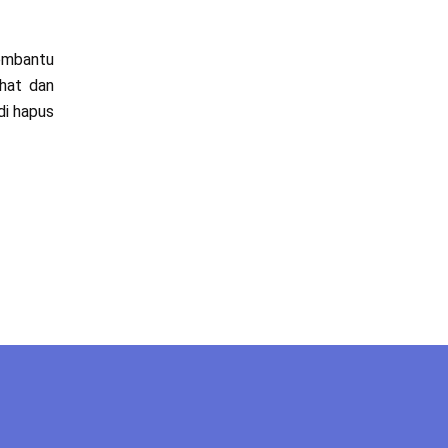
membantu
ihat dan
di hapus