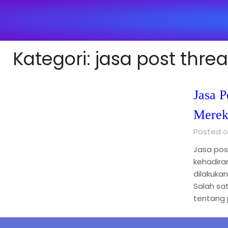
Kategori:
jasa post thre
Jasa P
Mere
Posted on
Jasa pos
kehadira
dilakuka
Salah sa
tentang 