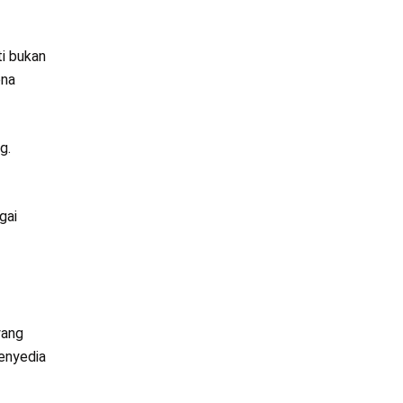
ti bukan
ena
g.
gai
yang
penyedia