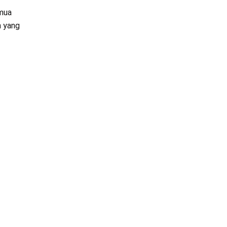
emua
n yang