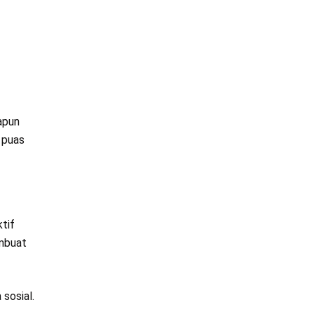
apun
 puas
tif
embuat
sosial.