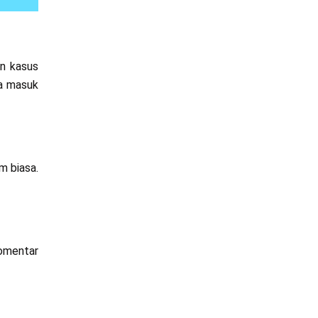
an kasus
ja masuk
m biasa.
komentar