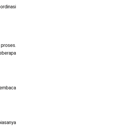
ordinasi
 proses.
beberapa
membaca
biasanya