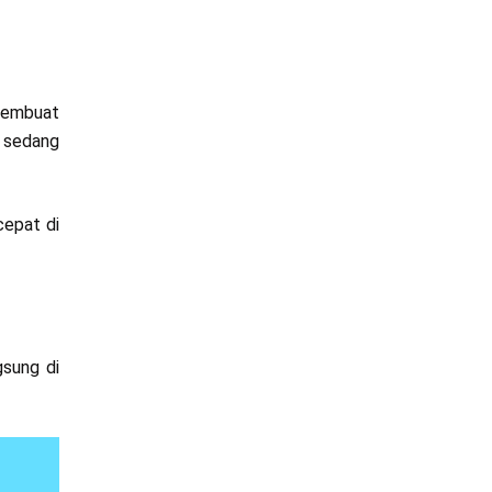
membuat
g sedang
cepat di
gsung di